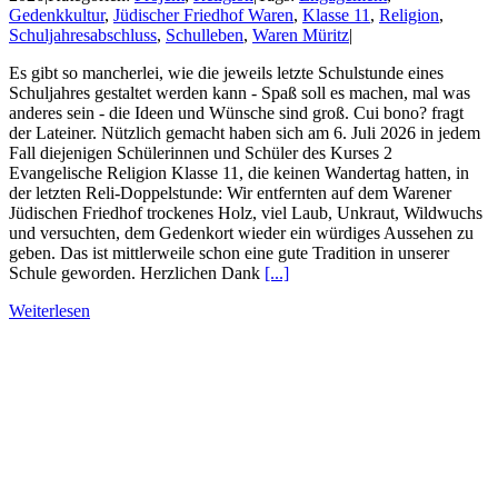
Gedenkkultur
,
Jüdischer Friedhof Waren
,
Klasse 11
,
Religion
,
Schuljahresabschluss
,
Schulleben
,
Waren Müritz
|
Es gibt so mancherlei, wie die jeweils letzte Schulstunde eines
Schuljahres gestaltet werden kann - Spaß soll es machen, mal was
anderes sein - die Ideen und Wünsche sind groß. Cui bono? fragt
der Lateiner. Nützlich gemacht haben sich am 6. Juli 2026 in jedem
Fall diejenigen Schülerinnen und Schüler des Kurses 2
Evangelische Religion Klasse 11, die keinen Wandertag hatten, in
der letzten Reli-Doppelstunde: Wir entfernten auf dem Warener
Jüdischen Friedhof trockenes Holz, viel Laub, Unkraut, Wildwuchs
und versuchten, dem Gedenkort wieder ein würdiges Aussehen zu
geben. Das ist mittlerweile schon eine gute Tradition in unserer
Schule geworden. Herzlichen Dank
[...]
Weiterlesen