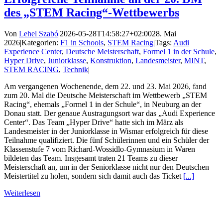
des „STEM Racing“-Wettbewerbs
Von
Lehel Szabó
|
2026-05-28T14:58:27+02:00
28. Mai
2026
|
Kategorien:
F1 in Schools
,
STEM Racing
|
Tags:
Audi
Experience Center
,
Deutsche Meisterschaft
,
Formel 1 in der Schule
,
Hyper Drive
,
Juniorklasse
,
Konstruktion
,
Landesmeister
,
MINT
,
STEM RACING
,
Technik
|
Am vergangenen Wochenende, dem 22. und 23. Mai 2026, fand
zum 20. Mal die Deutsche Meisterschaft im Wettbewerb „STEM
Racing“, ehemals „Formel 1 in der Schule“, in Neuburg an der
Donau statt. Der genaue Austragungsort war das „Audi Experience
Center“. Das Team „Hyper Drive“ hatte sich im März als
Landesmeister in der Juniorklasse in Wismar erfolgreich für diese
Teilnahme qualifiziert. Die fünf Schülerinnen und ein Schüler der
Klassenstufe 7 vom Richard-Wossidlo-Gymnasium in Waren
bildeten das Team. Insgesamt traten 21 Teams zu dieser
Meisterschaft an, um in der Seniorklasse nicht nur den Deutschen
Meistertitel zu holen, sondern sich damit auch das Ticket
[...]
Weiterlesen