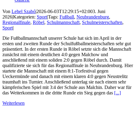
Von
Lehel Szabó
|
2026-06-03T12:29:15+02:00
3. Juni
2026
|
Kategorien:
Sport
|
Tags:
Fußball
,
Neubrandenburg
,
Regionalfinale
,
Röbel
,
Schulmannschaft
,
Schulmeisterschaften
,
Sport
|
Die Fußballmannschaft unserer Schule hat sich im April in der
ersten und zweiten Runde der Schulfußballmeisterschaften sehr gut
präsentiert. In der ersten Runde in Röbel setzte sich die Mannschaft
zunächst mit einem deutlichen 4:0 gegen Malchow und
anschließend mit einem soliden 2:0 gegen Röbel durch. Damit
qualifizierte sie sich für das Regionalfinale in Neubrandenburg. Hier
startete die Mannschaft mit einem 8:1-Torfestival gegen
Ueckermünde und danach mit einem klaren 4:0 gegen Neustrelitz
traumhaft ins Turnier. Anschließend unterlag sie nach einem sehr
kämpferischen Spiel mit 3:4 der Schule aus Malchin. Daher war für
das Weiterkommen in die dritte Runde ein Sieg gegen das
[...]
Weiterlesen