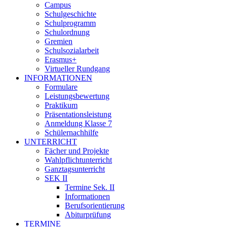
Campus
Schulgeschichte
Schulprogramm
Schulordnung
Gremien
Schulsozialarbeit
Erasmus+
Virtueller Rundgang
INFORMATIONEN
Formulare
Leistungsbewertung
Praktikum
Präsentationsleistung
Anmeldung Klasse 7
Schülernachhilfe
UNTERRICHT
Fächer und Projekte
Wahlpflichtunterricht
Ganztagsunterricht
SEK II
Termine Sek. II
Informationen
Berufsorientierung
Abiturprüfung
TERMINE