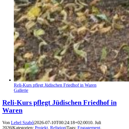
Reli-Kurs pflegt Jüdischen Friedhof in Waren
Gallerie
Reli-Kurs pflegt Jüdischen Friedhof in
Waren
Von
Lehel Szabó
|
2026-07-10T00:24:18+02:00
10. Juli
2026
|
Kategorien:
Projekt
,
Religion
|
Tags:
Engagement
,