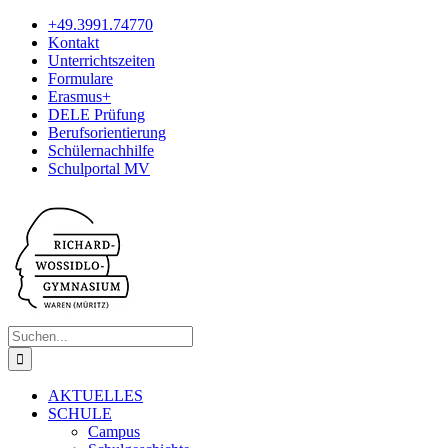
Zum
+49.3991.74770
Inhalt
Kontakt
springen
Unterrichtszeiten
Formulare
Erasmus+
DELE Prüfung
Berufsorientierung
Schülernachhilfe
Schulportal MV
Suche
nach:
AKTUELLES
SCHULE
Campus