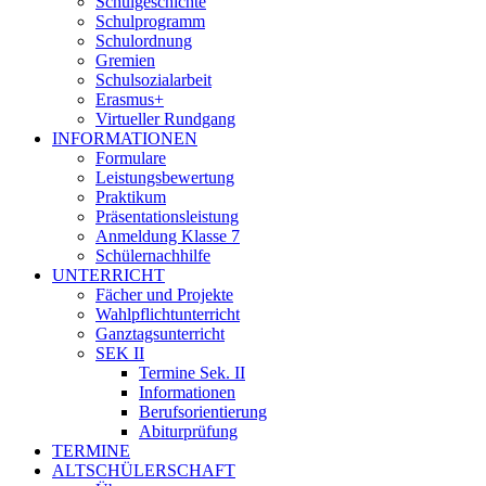
Schulgeschichte
Schulprogramm
Schulordnung
Gremien
Schulsozialarbeit
Erasmus+
Virtueller Rundgang
INFORMATIONEN
Formulare
Leistungsbewertung
Praktikum
Präsentationsleistung
Anmeldung Klasse 7
Schülernachhilfe
UNTERRICHT
Fächer und Projekte
Wahlpflichtunterricht
Ganztagsunterricht
SEK II
Termine Sek. II
Informationen
Berufsorientierung
Abiturprüfung
TERMINE
ALTSCHÜLERSCHAFT