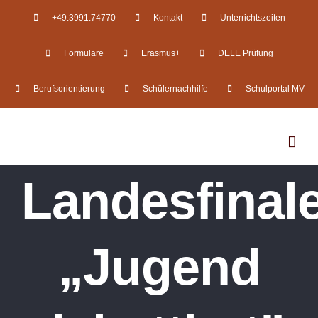
Zum
+49.3991.74770
Kontakt
Unterrichtszeiten
Inhalt
Formulare
Erasmus+
DELE Prüfung
springen
Berufsorientierung
Schülernachhilfe
Schulportal MV
Landesfinal
„Jugend