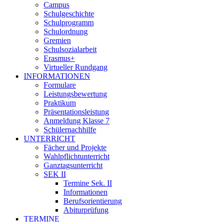
Campus
Schulgeschichte
Schulprogramm
Schulordnung
Gremien
Schulsozialarbeit
Erasmus+
Virtueller Rundgang
INFORMATIONEN
Formulare
Leistungsbewertung
Praktikum
Präsentationsleistung
Anmeldung Klasse 7
Schülernachhilfe
UNTERRICHT
Fächer und Projekte
Wahlpflichtunterricht
Ganztagsunterricht
SEK II
Termine Sek. II
Informationen
Berufsorientierung
Abiturprüfung
TERMINE