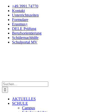
Zum
+49.3991.74770
Inhalt
Kontakt
springen
Unterrichtszeiten
Formulare
Erasmus+
DELE Prüfung
Berufsorientierung
Schülernachhilfe
Schulportal MV
Suche
nach:
AKTUELLES
SCHULE
Campus