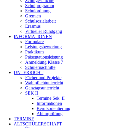
Schulgeschichte
Schulprogramm
Schulordnung
Gremien
Schulsozialarbeit
Erasmus+
Virtueller Rundgang
INFORMATIONEN
Formulare
Leistungsbewertung
Praktikum
Präsentationsleistung
Anmeldung Klasse 7
Schülernachhilfe
UNTERRICHT
Fächer und Projekte
Wahlpflichtunterricht
Ganztagsunterricht
SEK II
Termine Sek. II
Informationen
Berufsorientierung
Abiturprüfung
TERMINE
ALTSCHÜLERSCHAFT