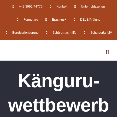
Zum
+49.3991.74770
Kontakt
Unterrichtszeiten
Inhalt
Formulare
Erasmus+
DELE Prüfung
springen
Berufsorientierung
Schülernachhilfe
Schulportal MV
Känguru-
wettbewerb