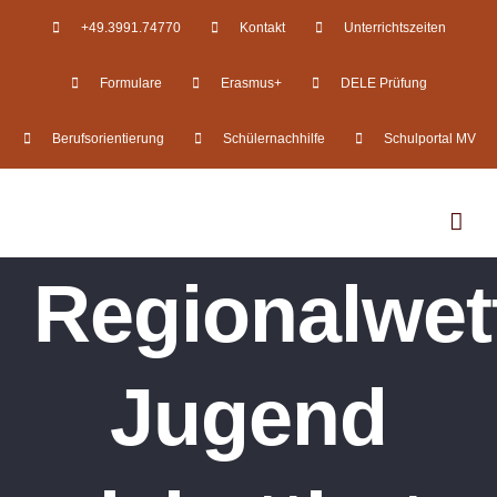
Zum
+49.3991.74770
Kontakt
Unterrichtszeiten
Inhalt
Formulare
Erasmus+
DELE Prüfung
springen
Berufsorientierung
Schülernachhilfe
Schulportal MV
Regionalwet
Jugend