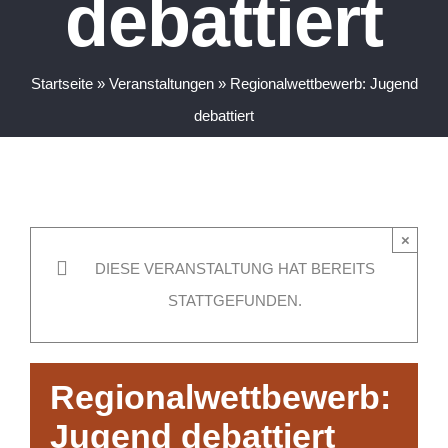
debattiert
Startseite
»
Veranstaltungen
»
Regionalwettbewerb:
Jugend debattiert
×
DIESE VERANSTALTUNG HAT BEREITS
STATTGEFUNDEN.
Regionalwettbewerb:
Jugend debattiert